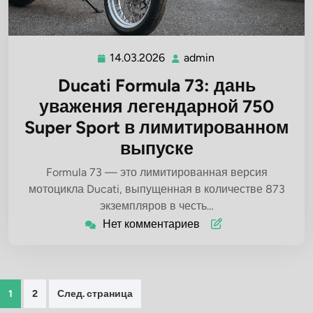
14.03.2026
admin
14.03.2026
admin
Ducati Formula 73: дань
уважения легендарной 750
Super Sport в лимитированном
выпуске
Formula 73 — это лимитированная версия
мотоцикла Ducati, выпущенная в количестве 873
экземпляров в честь…
Нет комментариев
Пагинация
1
2
След. страница
записей