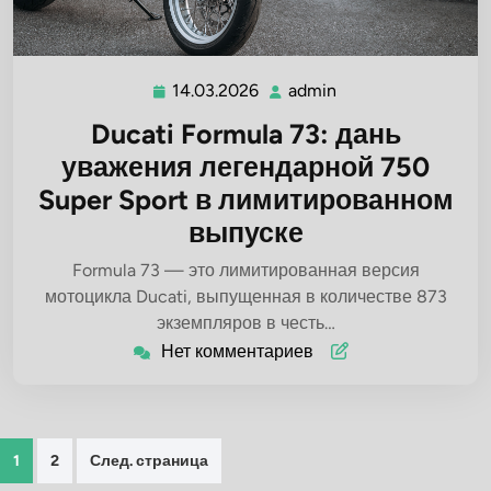
14.03.2026
admin
14.03.2026
admin
Ducati Formula 73: дань
уважения легендарной 750
Super Sport в лимитированном
выпуске
Formula 73 — это лимитированная версия
мотоцикла Ducati, выпущенная в количестве 873
экземпляров в честь…
Нет комментариев
Пагинация
1
2
След. страница
записей