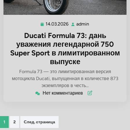
14.03.2026
admin
14.03.2026
admin
Ducati Formula 73: дань
уважения легендарной 750
Super Sport в лимитированном
выпуске
Formula 73 — это лимитированная версия
мотоцикла Ducati, выпущенная в количестве 873
экземпляров в честь…
Нет комментариев
Пагинация
1
2
След. страница
записей