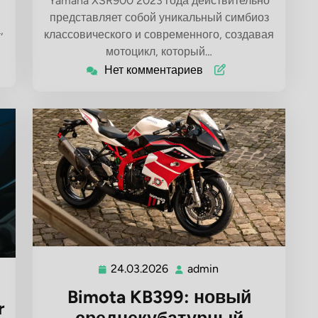
Yamaha XSR900 2023 года действительно
представляет собой уникальный симбиоз
,
классовического и современного, создавая
мотоцикл, который…
Нет комментариев
24.03.2026
admin
24.03.2026
admin
Bimota KB399: новый
r