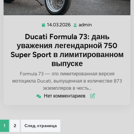
14.03.2026
admin
14.03.2026
admin
Ducati Formula 73: дань
уважения легендарной 750
Super Sport в лимитированном
выпуске
Formula 73 — это лимитированная версия
мотоцикла Ducati, выпущенная в количестве 873
экземпляров в честь…
Нет комментариев
Пагинация
1
2
След. страница
записей