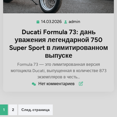
14.03.2026
admin
14.03.2026
admin
Ducati Formula 73: дань
уважения легендарной 750
Super Sport в лимитированном
выпуске
Formula 73 — это лимитированная версия
мотоцикла Ducati, выпущенная в количестве 873
экземпляров в честь…
Нет комментариев
Пагинация
1
2
След. страница
записей