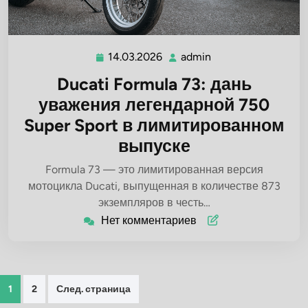
14.03.2026
admin
14.03.2026
admin
Ducati Formula 73: дань
уважения легендарной 750
Super Sport в лимитированном
выпуске
Formula 73 — это лимитированная версия
мотоцикла Ducati, выпущенная в количестве 873
экземпляров в честь…
Нет комментариев
Пагинация
1
2
След. страница
записей