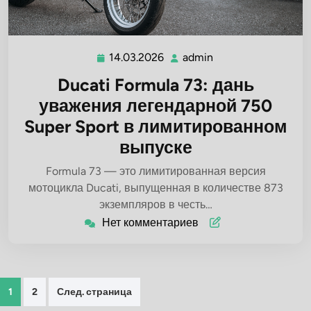
14.03.2026
admin
14.03.2026
admin
Ducati Formula 73: дань
уважения легендарной 750
Super Sport в лимитированном
выпуске
Formula 73 — это лимитированная версия
мотоцикла Ducati, выпущенная в количестве 873
экземпляров в честь…
Нет комментариев
Пагинация
1
2
След. страница
записей