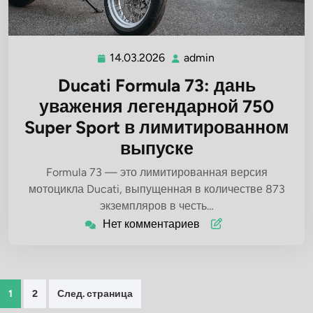
14.03.2026
admin
14.03.2026
admin
Ducati Formula 73: дань
уважения легендарной 750
Super Sport в лимитированном
выпуске
Formula 73 — это лимитированная версия
мотоцикла Ducati, выпущенная в количестве 873
экземпляров в честь…
Нет комментариев
Пагинация
1
2
След. страница
записей