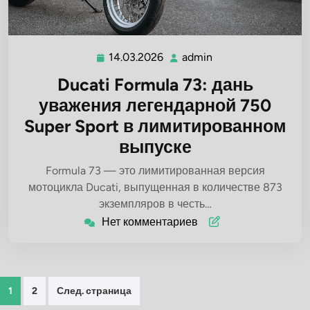
14.03.2026
admin
14.03.2026
admin
Ducati Formula 73: дань
уважения легендарной 750
Super Sport в лимитированном
выпуске
Formula 73 — это лимитированная версия
мотоцикла Ducati, выпущенная в количестве 873
экземпляров в честь…
Нет комментариев
Пагинация
1
2
След. страница
записей