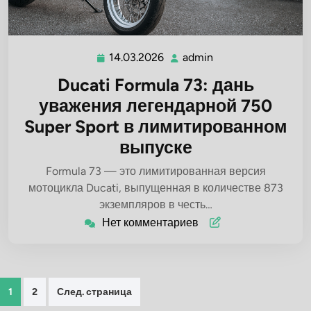
14.03.2026
admin
14.03.2026
admin
Ducati Formula 73: дань
уважения легендарной 750
Super Sport в лимитированном
выпуске
Formula 73 — это лимитированная версия
мотоцикла Ducati, выпущенная в количестве 873
экземпляров в честь…
Нет комментариев
Пагинация
1
2
След. страница
записей